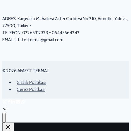
ADRES: Karşıyaka Mahallesi Zafer Caddesi No:210, Armutlu, Yalova,
77500, Türkiye
TELEFON: 02265312323 - 05443564242
EMAIL:
afafettermal@gmail.com
© 2026 AFAFET TERMAL
Gizlilik Politikası
Çerez Politkası