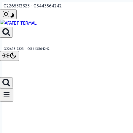
Skip
02265312323 - 05443564242
to
content
02265312323 - 05443564242