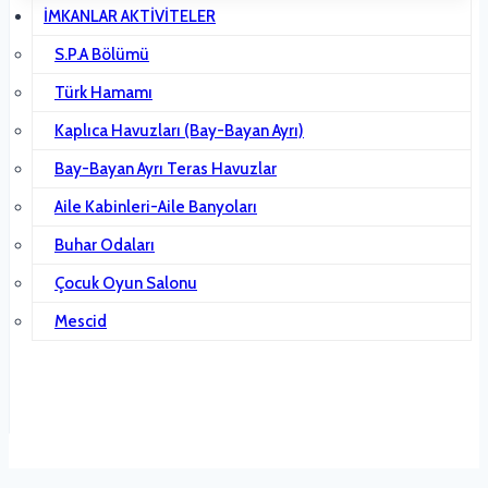
İMKANLAR AKTİVİTELER
S.P.A Bölümü
Türk Hamamı
Kaplıca Havuzları (Bay-Bayan Ayrı)
Bay-Bayan Ayrı Teras Havuzlar
Aile Kabinleri-Aile Banyoları
Buhar Odaları
Çocuk Oyun Salonu
Mescid