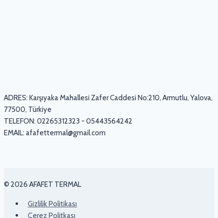
ADRES: Karşıyaka Mahallesi Zafer Caddesi No:210, Armutlu, Yalova,
77500, Türkiye
TELEFON: 02265312323 - 05443564242
EMAIL:
afafettermal@gmail.com
© 2026 AFAFET TERMAL
Gizlilik Politikası
Çerez Politkası