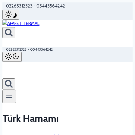
Skip
02265312323 - 05443564242
to
content
02265312323 - 05443564242
Türk Hamamı