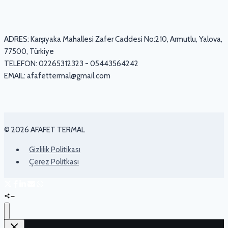
ADRES: Karşıyaka Mahallesi Zafer Caddesi No:210, Armutlu, Yalova,
77500, Türkiye
TELEFON: 02265312323 - 05443564242
EMAIL:
afafettermal@gmail.com
© 2026 AFAFET TERMAL
Gizlilik Politikası
Çerez Politkası