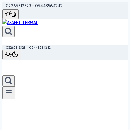
Skip
02265312323 - 05443564242
to
content
02265312323 - 05443564242