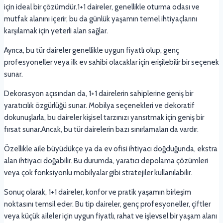
için ideal bir çözümdür.1+1 daireler, genellikle oturma odası ve
mutfak alanını içerir, bu da günlük yaşamın temel ihtiyaçlarını
karşılamak için yeterli alan sağlar.
Ayrıca, bu tür daireler genellikle uygun fiyatlı olup, genç
profesyoneller veya ilk ev sahibi olacaklar için erişilebilir bir seçenek
sunar.
Dekorasyon açısından da, 1+1 dairelerin sahiplerine geniş bir
yaratıcılık özgürlüğü sunar. Mobilya seçenekleri ve dekoratif
dokunuşlarla, bu daireler kişisel tarzınızı yansıtmak için geniş bir
fırsat sunar.Ancak, bu tür dairelerin bazı sınırlamaları da vardır.
Özellikle aile büyüdükçe ya da ev ofisi ihtiyacı doğduğunda, ekstra
alan ihtiyacı doğabilir. Bu durumda, yaratıcı depolama çözümleri
veya çok fonksiyonlu mobilyalar gibi stratejiler kullanılabilir.
Sonuç olarak, 1+1 daireler, konfor ve pratik yaşamın birleşim
noktasını temsil eder. Bu tip daireler, genç profesyoneller, çiftler
veya küçük aileler için uygun fiyatlı, rahat ve işlevsel bir yaşam alanı